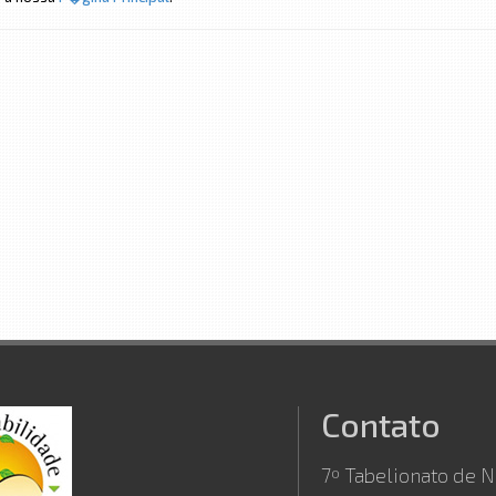
Contato
7º Tabelionato de N