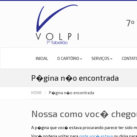
7º
INICIAL
O CARTÓRIO
SERVIÇOS
CONTAT
P�gina n�o encontrada
HOME
P�gina n�o encontrada
Nossa como voc� chegou
A p�gina que voc� estava procurando parece ter sido m
Voc� poderia voltar para
onde voc� estava
ou dirija par