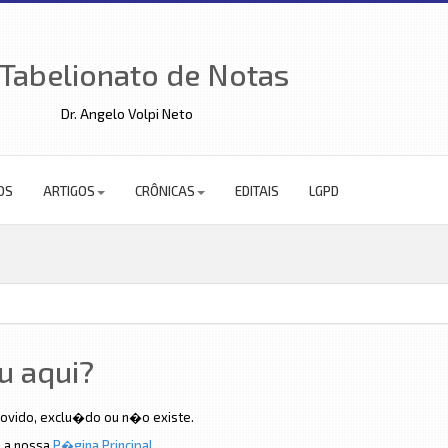
 Tabelionato de Notas
Dr. Angelo Volpi Neto
OS
ARTIGOS
CRÔNICAS
EDITAIS
LGPD
 aqui?
ovido, exclu�do ou n�o existe.
a a nossa
P�gina Principal
.